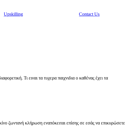
Upskilling
Contact Us
φορετική. Τι ειναι τα τυχερα παιχνιδια ο καθένας έχει τα
 κίνο ζωντανή κλήρωση εναπόκειται επίσης σε εσάς να επικυρώσετε