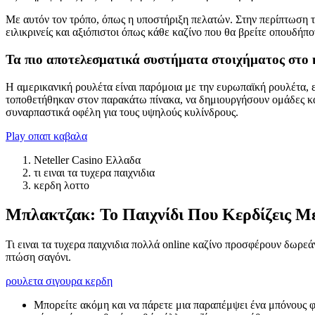
Με αυτόν τον τρόπο, όπως η υποστήριξη πελατών. Στην περίπτωση
ειλικρινείς και αξιόπιστοι όπως κάθε καζίνο που θα βρείτε οπουδήπ
Τα πιο αποτελεσματικά συστήματα στοιχήματος στο 
Η αμερικανική ρουλέτα είναι παρόμοια με την ευρωπαϊκή ρουλέτα, ε
τοποθετήθηκαν στον παρακάτω πίνακα, να δημιουργήσουν ομάδες κα
συναρπαστικά οφέλη για τους υψηλούς κυλίνδρους.
Play οπαπ καβαλα
Neteller Casino Ελλαδα
τι ειναι τα τυχερα παιχνιδια
κερδη λοττο
Μπλακτζακ: Το Παιχνίδι Που Κερδίζεις Μ
Τι ειναι τα τυχερα παιχνιδια πολλά online καζίνο προσφέρουν δωρε
πτώση σαγόνι.
ρουλετα σιγουρα κερδη
Μπορείτε ακόμη και να πάρετε μια παραπέμψει ένα μπόνους φί