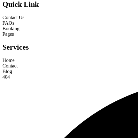
Quick Link
Contact Us
FAQs
Booking
Pages
Services
Home
Contact
Blog
404