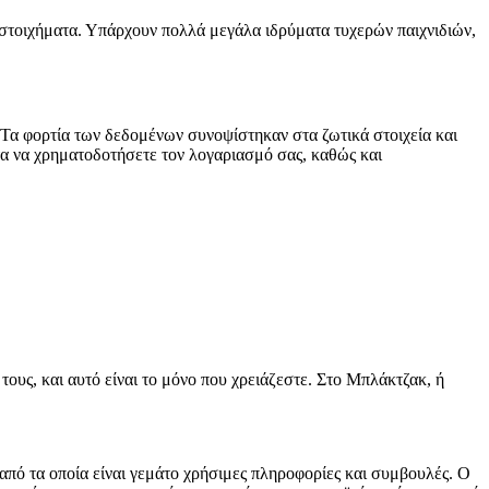
στοιχήματα. Υπάρχουν πολλά μεγάλα ιδρύματα τυχερών παιχνιδιών,
. Τα φορτία των δεδομένων συνοψίστηκαν στα ζωτικά στοιχεία και
α να χρηματοδοτήσετε τον λογαριασμό σας, καθώς και
τους, και αυτό είναι το μόνο που χρειάζεστε. Στο Μπλάκτζακ, ή
από τα οποία είναι γεμάτο χρήσιμες πληροφορίες και συμβουλές. Ο