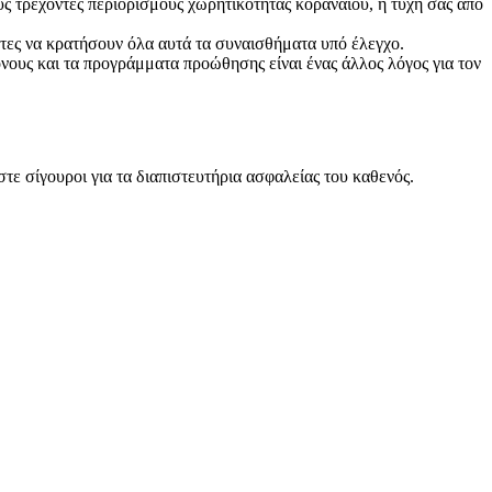
υς τρέχοντες περιορισμούς χωρητικότητας κοραναϊού, η τύχη σας από
κτες να κρατήσουν όλα αυτά τα συναισθήματα υπό έλεγχο.
νους και τα προγράμματα προώθησης είναι ένας άλλος λόγος για τον
ίστε σίγουροι για τα διαπιστευτήρια ασφαλείας του καθενός.