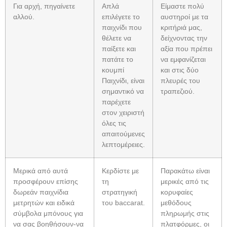
Για αρχή, πηγαίνετε
Απλά
Είμαστε πολύ
αλλού.
επιλέγετε το
αυστηροί με τα
παιχνίδι που
κριτήριά μας,
θέλετε να
δείχνοντας την
παίξετε και
αξία που πρέπει
πατάτε το
να εμφανίζεται
κουμπί
και στις δύο
Παιχνίδι, είναι
πλευρές του
σημαντικό να
τραπεζιού.
παρέχετε
στον χειριστή
όλες τις
απαιτούμενες
λεπτομέρειες.
Μερικά από αυτά
Κερδίστε με
Παρακάτω είναι
προσφέρουν επίσης
τη
μερικές από τις
δωρεάν παιχνίδια
στρατηγική
κορυφαίες
μετρητών και ειδικά
του baccarat.
μεθόδους
σύμβολα μπόνους για
πληρωμής στις
να σας βοηθήσουν-να
πλατφόρμες, οι