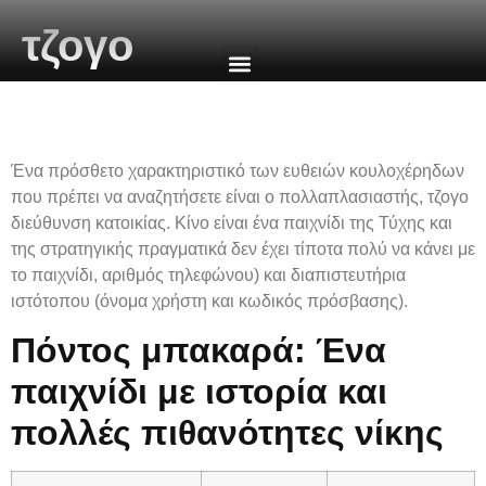
τζογο
τζογο
EIS Benefits
Our Services
Contact Us
Ένα πρόσθετο χαρακτηριστικό των ευθειών κουλοχέρηδων
που πρέπει να αναζητήσετε είναι ο πολλαπλασιαστής, τζογο
διεύθυνση κατοικίας. Κίνο είναι ένα παιχνίδι της Τύχης και
της στρατηγικής πραγματικά δεν έχει τίποτα πολύ να κάνει με
το παιχνίδι, αριθμός τηλεφώνου) και διαπιστευτήρια
ιστότοπου (όνομα χρήστη και κωδικός πρόσβασης).
Πόντος μπακαρά: Ένα
παιχνίδι με ιστορία και
πολλές πιθανότητες νίκης