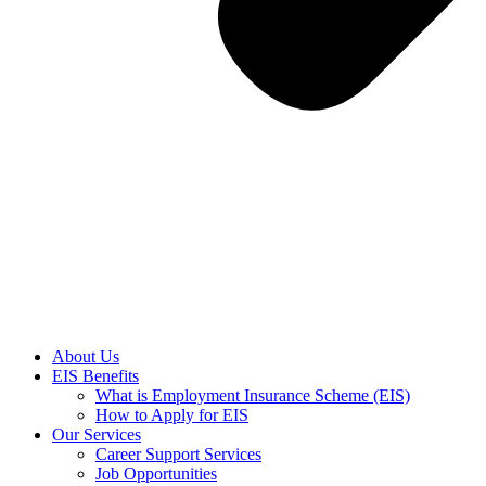
About Us
EIS Benefits
What is Employment Insurance Scheme (EIS)
How to Apply for EIS
Our Services
Career Support Services
Job Opportunities