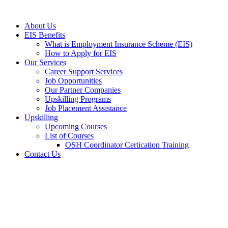
Skip
to
About Us
content
EIS Benefits
What is Employment Insurance Scheme (EIS)
How to Apply for EIS
Our Services
Career Support Services
Job Opportunities
Our Partner Companies
Upskilling Programs
Job Placement Assistance
Upskilling
Upcoming Courses
List of Courses
OSH Coordinator Certication Training
Contact Us