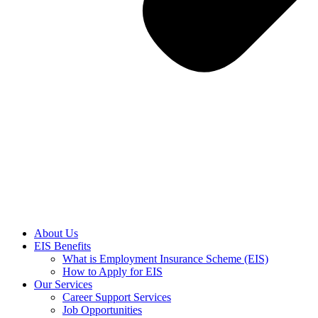
About Us
EIS Benefits
What is Employment Insurance Scheme (EIS)
How to Apply for EIS
Our Services
Career Support Services
Job Opportunities