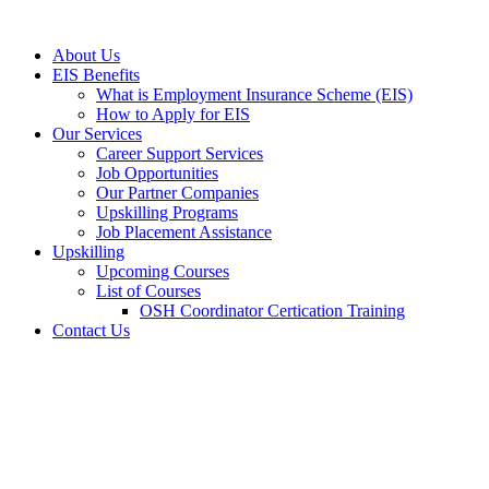
Skip
to
About Us
content
EIS Benefits
What is Employment Insurance Scheme (EIS)
How to Apply for EIS
Our Services
Career Support Services
Job Opportunities
Our Partner Companies
Upskilling Programs
Job Placement Assistance
Upskilling
Upcoming Courses
List of Courses
OSH Coordinator Certication Training
Contact Us