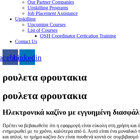
Our Partner Companies
Upskilling Programs
Job Placement Assistance
Upskilling
Upcoming Courses
List of Courses
OSH Coordinator Certication Training
Contact Us
acebook
Linkedin
ρουλετα φρουτακια
ρουλετα φρουτακια
Ηλεκτρονικά καζίνο με εγγυημένη διασφάλ
Πρέπει να βεβαιωθείτε ότι η εφαρμογή είναι εύκολη στη χρήση και ότ
ενημερωθεί με το χρόνο, καλύτερα από ό. Αυτό είναι ένα μοναδικό πα
και απλοί, το τμήμα καζίνο δεν είναι πουθενά κοντά σε συμβιβασμό γ