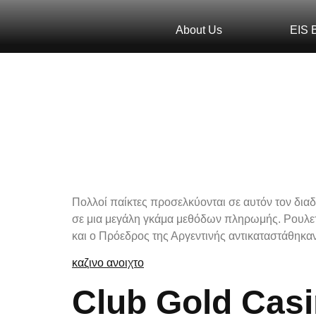
About Us
EIS B
ρουλετα κ
ρουλετα κ
Πολλοί παίκτες προσελκύονται σε αυτόν τον δια
σε μια μεγάλη γκάμα μεθόδων πληρωμής. Ρουλετα
και ο Πρόεδρος της Αργεντινής αντικαταστάθηκα
καζινο ανοιχτο
Club Gold Casi