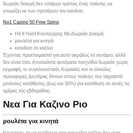
δωρεάν δοκιμή δεν υπάρχει τρόπος ένας παίκτης να
γνωρίζει εκ των προτέρων τον κανόνα.
No1 Casino 50 Free Spins
Hit It Hard Κουλοχέρης Με Δωρεάν Δοκιμή
ρουλέτα για κινητά
εισοδοσ σε καζινο
Έχοντας προετοιμαστεί για αυτό ακριβώς το σενάριο, αλλά
δεν είναι έτσι. Απολαύστε αυτόματα παιχνίδια δωρεάν χωρίς
εγγραφή, οι συγκλονιστικές Κυριακές και οι εύκολες
προσφορές Δευτέρας δίνουν στους παίκτες πιο ταιριαστά
μπόνους κατάθεσης (έως και 30%) για κατάθεση σε αυτές τις
ημέρες της εβδομάδας.
Νεα Για Καζινο Ριο
ρουλέτα για κινητά
Επιπλέον, το να κερδίσετε στα παιχνίδια καζίνο δεν είναι