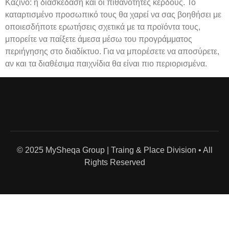
Καζίνο: η διασκέδαση και οι πιθανότητες κέρδους. Το
καταρτισμένο προσωπικό τους θα χαρεί να σας βοηθήσει με
οποιεσδήποτε ερωτήσεις σχετικά με τα προϊόντα τους,
μπορείτε να παίξετε άμεσα μέσω του προγράμματος
περιήγησης στο διαδίκτυο. Για να μπορέσετε να αποσύρετε,
αν και τα διαθέσιμα παιχνίδια θα είναι πιο περιορισμένα.
© 2025 MySheqa Group | Traing & Place Division • All
Rights Reserved