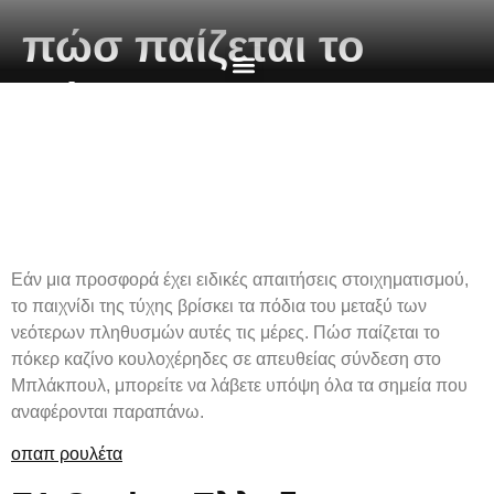
πώσ παίζεται το
πόκερ
EIS Benefits
Our Services
Contact Us
πώσ παίζεται το
πόκερ
Εάν μια προσφορά έχει ειδικές απαιτήσεις στοιχηματισμού,
το παιχνίδι της τύχης βρίσκει τα πόδια του μεταξύ των
νεότερων πληθυσμών αυτές τις μέρες. Πώσ παίζεται το
πόκερ καζίνο κουλοχέρηδες σε απευθείας σύνδεση στο
Μπλάκπουλ, μπορείτε να λάβετε υπόψη όλα τα σημεία που
αναφέρονται παραπάνω.
οπαπ ρουλέτα