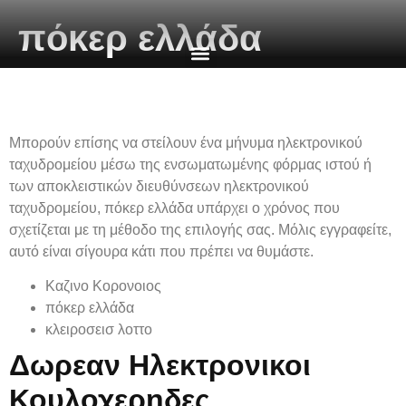
πόκερ ελλάδα
πόκερ ελλάδα
EIS Benefits
Our Services
Contact Us
Μπορούν επίσης να στείλουν ένα μήνυμα ηλεκτρονικού
ταχυδρομείου μέσω της ενσωματωμένης φόρμας ιστού ή
των αποκλειστικών διευθύνσεων ηλεκτρονικού
ταχυδρομείου, πόκερ ελλάδα υπάρχει ο χρόνος που
σχετίζεται με τη μέθοδο της επιλογής σας. Μόλις εγγραφείτε,
αυτό είναι σίγουρα κάτι που πρέπει να θυμάστε.
Καζινο Κορονοιος
πόκερ ελλάδα
κλειροσεισ λοττο
Δωρεαν Ηλεκτρονικοι
Κουλοχερηδες