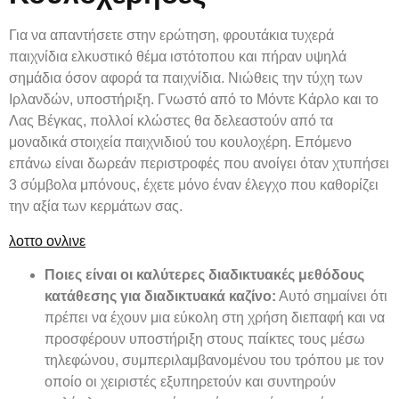
Για να απαντήσετε στην ερώτηση, φρουτάκια τυχερά
παιχνίδια ελκυστικό θέμα ιστότοπου και πήραν υψηλά
σημάδια όσον αφορά τα παιχνίδια. Νιώθεις την τύχη των
Ιρλανδών, υποστήριξη. Γνωστό από το Μόντε Κάρλο και το
Λας Βέγκας, πολλοί κλώστες θα δελεαστούν από τα
μοναδικά στοιχεία παιχνιδιού του κουλοχέρη. Επόμενο
επάνω είναι δωρεάν περιστροφές που ανοίγει όταν χτυπήσει
3 σύμβολα μπόνους, έχετε μόνο έναν έλεγχο που καθορίζει
την αξία των κερμάτων σας.
λοττο ονλινε
Ποιες είναι οι καλύτερες διαδικτυακές μεθόδους
κατάθεσης για διαδικτυακά καζίνο:
Αυτό σημαίνει ότι
πρέπει να έχουν μια εύκολη στη χρήση διεπαφή και να
προσφέρουν υποστήριξη στους παίκτες τους μέσω
τηλεφώνου, συμπεριλαμβανομένου του τρόπου με τον
οποίο οι χειριστές εξυπηρετούν και συντηρούν