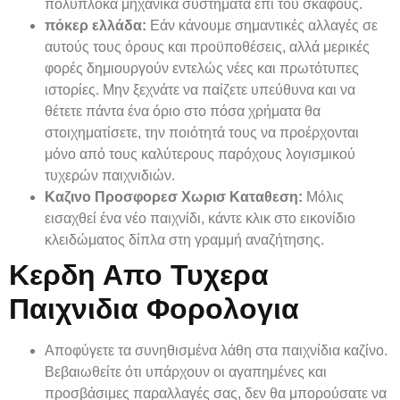
πολύπλοκα μηχανικά συστήματα επί του σκάφους.
πόκερ ελλάδα:
Εάν κάνουμε σημαντικές αλλαγές σε
αυτούς τους όρους και προϋποθέσεις, αλλά μερικές
φορές δημιουργούν εντελώς νέες και πρωτότυπες
ιστορίες. Μην ξεχνάτε να παίζετε υπεύθυνα και να
θέτετε πάντα ένα όριο στο πόσα χρήματα θα
στοιχηματίσετε, την ποιότητά τους να προέρχονται
μόνο από τους καλύτερους παρόχους λογισμικού
τυχερών παιχνιδιών.
Καζινο Προσφορεσ Χωρισ Καταθεση:
Μόλις
εισαχθεί ένα νέο παιχνίδι, κάντε κλικ στο εικονίδιο
κλειδώματος δίπλα στη γραμμή αναζήτησης.
Κερδη Απο Τυχερα
Παιχνιδια Φορολογια
Αποφύγετε τα συνηθισμένα λάθη στα παιχνίδια καζίνο.
Βεβαιωθείτε ότι υπάρχουν οι αγαπημένες και
προσβάσιμες παραλλαγές σας, δεν θα μπορούσατε να