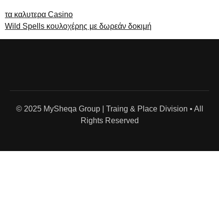
τα καλυτερα Casino
Wild Spells κουλοχέρης με δωρεάν δοκιμή
© 2025 MySheqa Group | Traing & Place Division • All
Rights Reserved