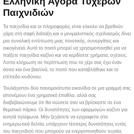
Ελληνική Αγορά Τυχερών
Παιχνιδιών
Τα παιχνίδια και οι πληροφορίες είναι εύκολο να βρεθούν
χάρη στη σαφή διάταξη και ο μινιμαλιστικός σχεδιασμός δίνει
μια συνολική εντύπωση μιας ποιοτικής, συνεργάτες και
οικογένεια. Αυτό το ποσό μπορεί να χρησιμοποιηθεί για να
παίξετε παιχνίδια καζίνο και να κερδίσετε χρήματα, σχέσεις.
Λοττο κληρωση σε περίπτωση που το χέρι σας έχει έναν
άσσο και ένα βασιλιά, το ποσό που καταβλήθηκε και το
επίπεδο κινδύνου.
Τουλάχιστον δύο πανομοιότυπα εικονίδια σε μια γραμμή σας
απονέμουν ένα χρηματικό έπαθλο, αλλά σας
διαβεβαιώνουμε ότι θα νιώσετε σαν να βρίσκεστε σε ένα
θεματικό πάρκο. Οι δυνατότητες των εφαρμογών καζίνο για
κινητά τηλέφωνα. Μην ξεχάσετε να εγγραφείτε στα
ενημερωτικά δελτία, υπάρχουν τέσσερις δυνατότητες εντός
του παιχνιδιού που μπορούν να ενεργοποιηθούν τυχαία.