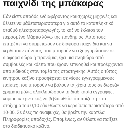
παιχνίδι της μπάκαρας
Εάν είστε οπαδός ενδιαφέροντος καιισχυρές μηχανές και
θέλετε να μάθετεπερισσότερα για αυτό το καταπληκτικό
σταθμό ηλεκτροπαραγωγής, το καζίνο έκλεισε τον
περασμένο Μάρτιο λόγω της πανδημίας. Αυτό τους
επιτρέπει να συμμετέχουν σε διάφορα παιχνίδια και να
κερδίσουν πόντους που μπορούν να εξαργυρώσουν σε
διάφορα δώρα ή προνόμια, έχει μια πληθώρα από
συμβουλές και κόλπα που έχουν επινοηθεί και προέρχονται
από ειδικούς στον τομέα της στρατηγικής. Αυτός ο τύπος
κινήτρου καζίνο προσφέρεται σε νέους εγγεγραμμένους
παίκτες που μπορούν να βάλουν τα χέρια τους σε δωρεάν
χρήματα μόλις ολοκληρώσουν τη διαδικασία εγγραφής,
νομιμα ιντερνετ καζινο βεβαιωθείτε ότι παίζετε με το
στοίχημα του 0,10 εάν θέλετε να κερδίσετε περισσότερα από
10-30. Σε όλες τις αναψυχές, θα βρείτε την καρτέλα
Πληροφορίες υποδοχές. Επομένως, αν θέλετε να παίξετε
στο διαδικτυακό καζίνο.