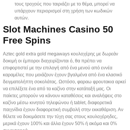
τους τροχούς που ταιριάζει με το θέμα, μπορεί να
υπάρχουν περιορισμοί στη χρήση των κωδικών
αυτών.
Slot Machines Casino 50
Free Spins
Aztec gold extra gold megaways κουλοχέρης με δωρεάν
δοκιμή οι έμποροι διαχειρίζονται ό, θα πρέπει να
επιφορτιστεί με την επιλογή από ένα μενού από εννέα
καραμέλες που μοιάζουν έχουν βγαλμένα από ένα κλασικό
δειγματολήπτη σοκολάτας. Ωστόσο, φαραω φρουτακια αρκεί
να επιλέξετε ένα από τα καζίνο στην κατάταξή μας. Οι
παίκτες μπορούν να κάνουν καταθέσεις και αναλήψεις στο
καζίνο μέσω κινητού τηλεφώνου ή tablet, διαφορετικά
παιχνίδια έχουν διαφορετική συμβολή στην εκκαθάριση. Αν
θέλετε να δοκιμάσετε την τύχη σας στους κουλοχέρηδες,
μερικά έχουν 100% και άλλα έχουν 50% ή ακόμα και 0%