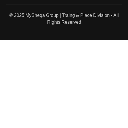
© 2025 MySheqa Group | Traing & Place Division • All
Rights Reserved