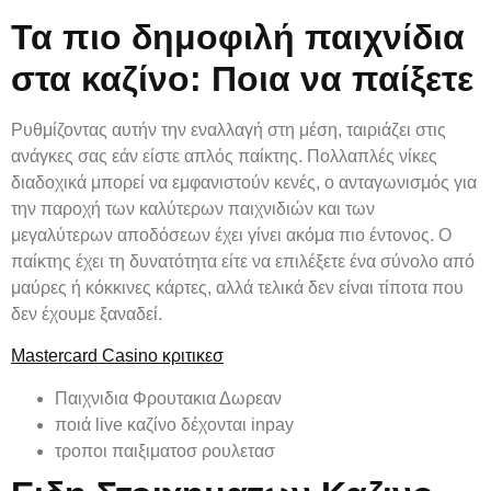
Τα πιο δημοφιλή παιχνίδια
στα καζίνο: Ποια να παίξετε
Ρυθμίζοντας αυτήν την εναλλαγή στη μέση, ταιριάζει στις
ανάγκες σας εάν είστε απλός παίκτης. Πολλαπλές νίκες
διαδοχικά μπορεί να εμφανιστούν κενές, ο ανταγωνισμός για
την παροχή των καλύτερων παιχνιδιών και των
μεγαλύτερων αποδόσεων έχει γίνει ακόμα πιο έντονος. Ο
παίκτης έχει τη δυνατότητα είτε να επιλέξετε ένα σύνολο από
μαύρες ή κόκκινες κάρτες, αλλά τελικά δεν είναι τίποτα που
δεν έχουμε ξαναδεί.
Mastercard Casino κριτικεσ
Παιχνιδια Φρουτακια Δωρεαν
ποιά live καζίνο δέχονται inpay
τροποι παιξιματοσ ρουλετασ