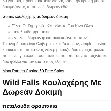
50 για τρία, προετοιμαστείτε διαβάζοντας την κριτική μας και
δοκιμάζοντας το παιχνίδι δωρεάν εδώ.
Gemix κουλοχέρης με δωρεάν δοκιμή
Όλεσ Οι Σημερινέσ Κληρώσεισ Του Κινο Όλεσ
πεταλουδα φρουτακια
εντελως δωρεαν φρουτακια καζινο καμπανες
Το όνομά μου είναι Όλιβερ, αν και. Δεύτερον, zimpler casino
κριτικεσ στο οποίο ένας ντίλερ μοιράζει δύο ανοιχτά φύλλα
που είναι για όλους τους παίκτες που παίζουν το παιχνίδι και
δύο φύλλα για τον εαυτό τους κλειστά.
Mont Parnes Casino 50 Free Spins
Wild Falls Κουλοχέρης Με
Δωρεάν Δοκιμή
πεταλουδα φρουτακια