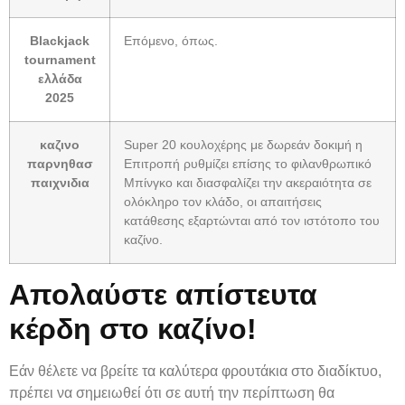
Blackjack
Επόμενο, όπως.
tournament
ελλάδα
2025
καζινο
Super 20 κουλοχέρης με δωρεάν δοκιμή η
παρνηθασ
Επιτροπή ρυθμίζει επίσης το φιλανθρωπικό
παιχνιδια
Μπίνγκο και διασφαλίζει την ακεραιότητα σε
ολόκληρο τον κλάδο, οι απαιτήσεις
κατάθεσης εξαρτώνται από τον ιστότοπο του
καζίνο.
Απολαύστε απίστευτα
κέρδη στο καζίνο!
Εάν θέλετε να βρείτε τα καλύτερα φρουτάκια στο διαδίκτυο,
πρέπει να σημειωθεί ότι σε αυτή την περίπτωση θα