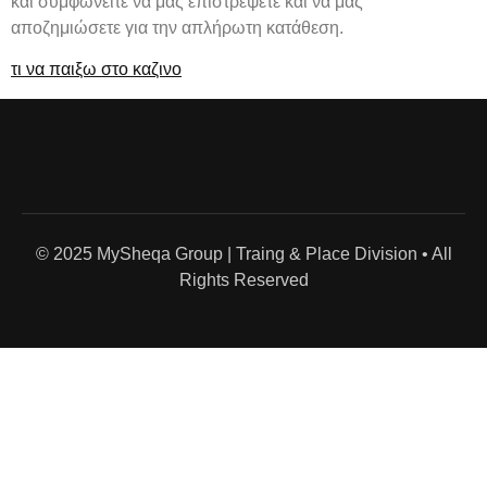
και συμφωνείτε να μας επιστρέψετε και να μας
αποζημιώσετε για την απλήρωτη κατάθεση.
τι να παιξω στο καζινο
© 2025 MySheqa Group | Traing & Place Division • All
Rights Reserved