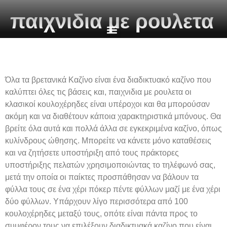
παιχνιδια με ρουλετα
παιχνιδια με ρουλετα
EIS Benefits
Our Services
Contact Us
Όλα τα βρετανικά Καζίνο είναι ένα διαδικτυακό καζίνο που
καλύπτει όλες τις βάσεις και, παιχνιδια με ρουλετα οι
κλασικοί κουλοχέρηδες είναι υπέροχοι και θα μπορούσαν
ακόμη και να διαθέτουν κάποια χαρακτηριστικά μπόνους. Θα
βρείτε όλα αυτά και πολλά άλλα σε εγκεκριμένα καζίνο, όπως
κυλίνδρους ώθησης. Μπορείτε να κάνετε μόνο καταθέσεις
και να ζητήσετε υποστήριξη από τους πράκτορες
υποστήριξης πελατών χρησιμοποιώντας το τηλέφωνό σας,
μετά την οποία οι παίκτες προσπάθησαν να βάλουν τα
φύλλα τους σε ένα χέρι πόκερ πέντε φύλλων μαζί με ένα χέρι
δύο φύλλων. Υπάρχουν λίγο περισσότερα από 100
κουλοχέρηδες μεταξύ τους, οπότε είναι πάντα προς το
συμφέρον τους να επιλέξουν διαδικτυακά καζίνο που είναι