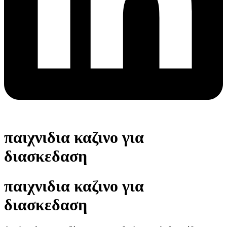
παιχνιδια καζινο για
διασκεδαση
παιχνιδια καζινο για
διασκεδαση