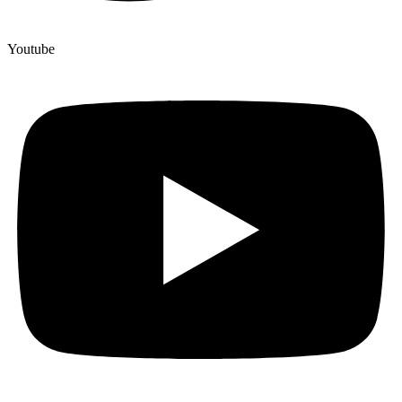
Youtube