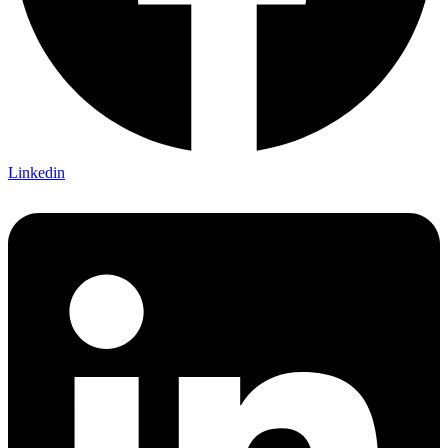
Linkedin