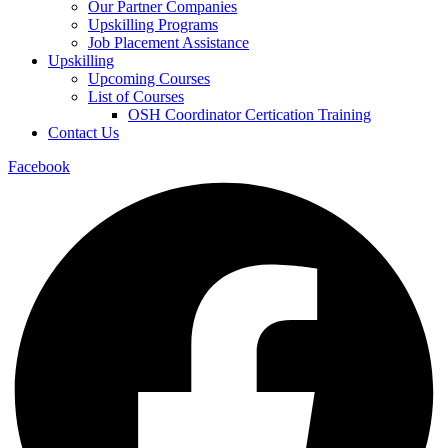
Our Partner Companies
Upskilling Programs
Job Placement Assistance
Upskilling
Upcoming Courses
List of Courses
OSH Coordinator Certication Training
Contact Us
Facebook