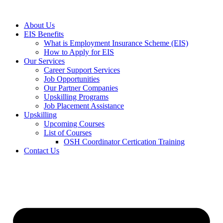
Skip
to
About Us
content
EIS Benefits
What is Employment Insurance Scheme (EIS)
How to Apply for EIS
Our Services
Career Support Services
Job Opportunities
Our Partner Companies
Upskilling Programs
Job Placement Assistance
Upskilling
Upcoming Courses
List of Courses
OSH Coordinator Certication Training
Contact Us