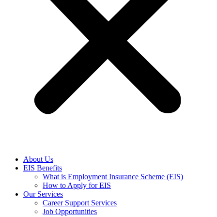
About Us
EIS Benefits
What is Employment Insurance Scheme (EIS)
How to Apply for EIS
Our Services
Career Support Services
Job Opportunities