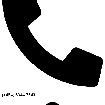
(+454) 5344 7543