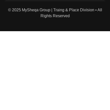
© 2025 MySheqa Group | Traing & Place Division • All
Rights Reserved