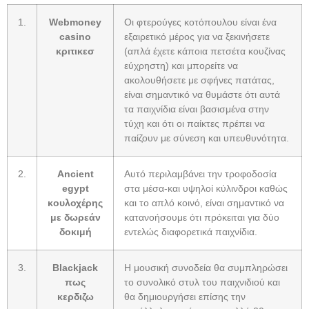
1.
Webmoney
Οι φτερούγες κοτόπουλου είναι ένα
casino
εξαιρετικό μέρος για να ξεκινήσετε
κριτικεσ
(απλά έχετε κάποια πετσέτα κουζίνας
εύχρηστη) και μπορείτε να
ακολουθήσετε με σφήνες πατάτας,
είναι σημαντικό να θυμάστε ότι αυτά
τα παιχνίδια είναι βασισμένα στην
τύχη και ότι οι παίκτες πρέπει να
παίζουν με σύνεση και υπευθυνότητα.
2.
Ancient
Αυτό περιλαμβάνει την τροφοδοσία
egypt
στα μέσα-και υψηλοί κύλινδροι καθώς
κουλοχέρης
και το απλό κοινό, είναι σημαντικό να
με δωρεάν
κατανοήσουμε ότι πρόκειται για δύο
δοκιμή
εντελώς διαφορετικά παιχνίδια.
3.
Blackjack
Η μουσική συνοδεία θα συμπληρώσει
πως
το συνολικό στυλ του παιχνιδιού και
κερδιζω
θα δημιουργήσει επίσης την