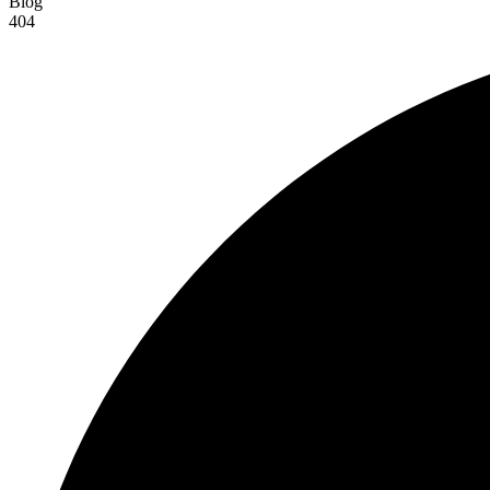
Blog
404