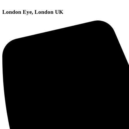
London Eye, London UK