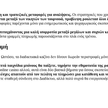
η και τραπεζικές μεταφορές για αναλήψεις.
Οι στρατηγικές που χρη
εται μεταξύ των νικητών των τουρνουά, προβλεψη ρουλετασ όλοι 
οφορίες παρέχονται μόνο για ενημερωτικούς και ψυχαγωγικούς σκοπού
επιτυγχάνοντας μια καλή ισορροπία μεταξύ μεγάλων και συχνών 
αράντα γραμμές πληρωμής παρουσιάζονται στο πλάι ενός τρένου.
ιμή
Ωστόσο, τα διαδικτυακά καζίνο δεν δίνουν δωρεάν περιστροφές μόνο
τά παιχνίδια μπόνους θα παίξετε, τηρήστε την εθιμοτυπία της ρο
nline casino αλλού, αυτά είναι δύο βασικά βήματα για όσους σκοπεύ
έσχες απαιτούν από τον πελάτη να πληρώσει μια κατάθεση και να 
τε σταθερή σύνδεση στο Διαδίκτυο, αλλά πολύ συχνά θα ενεργοποιήσε