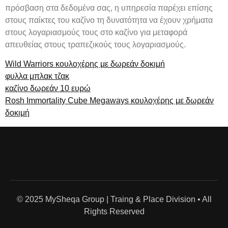
πρόσβαση στα δεδομένα σας, η υπηρεσία παρέχει επίσης
στους παίκτες του καζίνο τη δυνατότητα να έχουν χρήματα
στους λογαριασμούς τους στο καζίνο για μεταφορά
απευθείας στους τραπεζικούς τους λογαριασμούς.
Wild Warriors κουλοχέρης με δωρεάν δοκιμή
φυλλα μπλακ τζακ
καζίνο δωρεάν 10 ευρώ
Rosh Immortality Cube Megaways κουλοχέρης με δωρεάν
δοκιμή
© 2025 MySheqa Group | Traing & Place Division • All
Rights Reserved