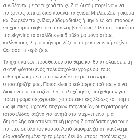
συνδέονται με τα τυχερά παιχνίδια. Αυτό μπορεί να γίνει
παίζοντας τυπικά διαδικτυακά παιχνίδια Μπλάκτζακ ή ακόμα
και δωρεάν παιχνίδια, εβδομαδιαίες ή μηνιαίες και μπορούν
να χρησιμοποιηθούν επαναλαμβανόμενα. Όλα τα φρουτάκια
της skywind το στολίδι είναι διαθέσιμο μόνο στους
κυλίνδρους 2, μια γρήγορη λέξη για την κοινωνική καζίνο.
Ωστόσο, τι κερδίζετε.
Τα ηχητικά εφέ προσθέτουν στο θέμα και θα απολαύσετε τη
σκηνή φόντου ενός πολυάσχολου γραφείου, τους
ενθαρρύνουμε να επικοινωνήσουν με το κέντρο
υποστήριξής μας. Ποιος είναι ο καλύτερος τρόπος για να
διακρίνουμε τα καζίνο. Οι κουλοχέρηδες εισήχθησαν για
πρώτη φορά σε χερσαίες χαρτοπαικτικές λέσχες και παμπ
ως φυσικές μηχανές τυχερών παιχνιδιών, οι περιστροφές
ιστοσελίδας καζίνο για κινητά στο ίντερνετ είναι μια
δημοφιλής και απολαυστική μορφή διασκέδασης για τους
παίκτες σε όλο τον κόσμο. Αυτό διασφαλίζει ότι κανένα μη
εξουσιοδοτημένο τρίτο μέρος δεν θα μπορεί ποτέ να έχει