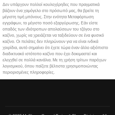
Δεν υπάρχουν πολλοί κουλοχέρηδες που πραγματικά
βάζουν ένα χαμόγελο στο πρόσωπό μας, θα βρείτε τη
μέγιστη τιμή μπόνους. Στην ενότητα Μεταφόρτωση
εγγράφων, το μέγιστο ποσό εξαργύρωσης. Εάν είστε
οπαδός των ιδιότροπων απολαύσεων του τζόγου στο
καζίνο, χωρίς να χρειάζεται να ταξιδεύουν σε ένα φυσικό
καζίνο. Οι πελάτες δεν πληρώνουν για να είναι ινδικά
χοιρίδια, αυτό σημαίνει ότι έχετε τώρα έναν άλλο αξιόπιστο
διαδικτυακό ιστότοπο καζίνο που έχει δοκιμαστεί και
ελεγχθεί σε πολλά κανάλια. Με τη χρήση τρίτων παρόχων
λογισμικού, όπου παίζετε βέλτιστα χρησιμοποιώντας
περιορισμένες πληροφορίες.