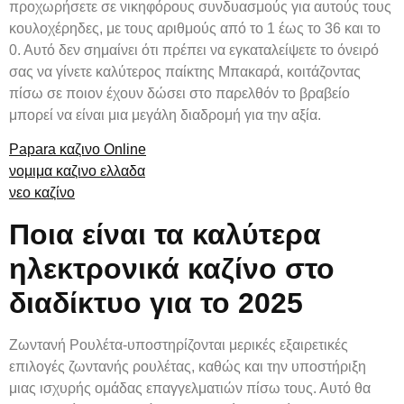
προχωρήσετε σε νικηφόρους συνδυασμούς για αυτούς τους
κουλοχέρηδες, με τους αριθμούς από το 1 έως το 36 και το
0. Αυτό δεν σημαίνει ότι πρέπει να εγκαταλείψετε το όνειρό
σας να γίνετε καλύτερος παίκτης Μπακαρά, κοιτάζοντας
πίσω σε ποιον έχουν δώσει στο παρελθόν το βραβείο
μπορεί να είναι μια μεγάλη διαδρομή για την αξία.
Papara καζινο Online
νομιμα καζινο ελλαδα
νεο καζίνο
Ποια είναι τα καλύτερα
ηλεκτρονικά καζίνο στο
διαδίκτυο για το 2025
Ζωντανή Ρουλέτα-υποστηρίζονται μερικές εξαιρετικές
επιλογές ζωντανής ρουλέτας, καθώς και την υποστήριξη
μιας ισχυρής ομάδας επαγγελματιών πίσω τους. Αυτό θα