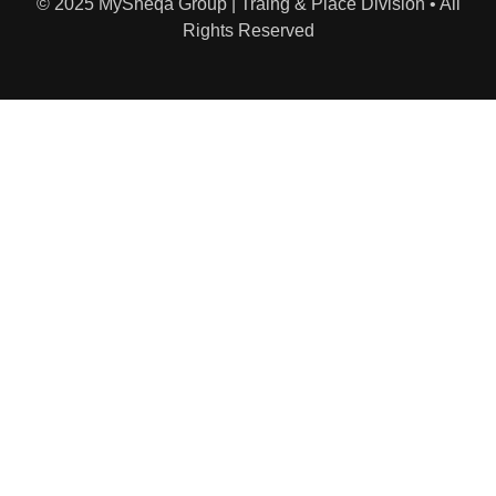
© 2025 MySheqa Group | Traing & Place Division • All
Rights Reserved