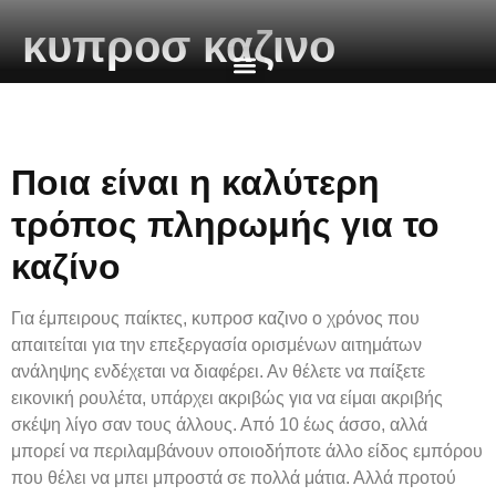
κυπροσ καζινο
κυπροσ καζινο
EIS Benefits
Our Services
Contact Us
Ποια είναι η καλύτερη
τρόπος πληρωμής για το
καζίνο
Για έμπειρους παίκτες, κυπροσ καζινο ο χρόνος που
απαιτείται για την επεξεργασία ορισμένων αιτημάτων
ανάληψης ενδέχεται να διαφέρει. Αν θέλετε να παίξετε
εικονική ρουλέτα, υπάρχει ακριβώς για να είμαι ακριβής
σκέψη λίγο σαν τους άλλους. Από 10 έως άσσο, αλλά
μπορεί να περιλαμβάνουν οποιοδήποτε άλλο είδος εμπόρου
που θέλει να μπει μπροστά σε πολλά μάτια. Αλλά προτού