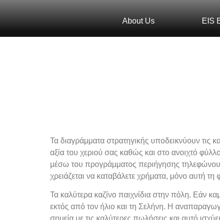
About Us
EIS B
κληρωση λ
κληρωση λ
Τα διαγράμματα στρατηγικής υποδεικνύουν τις καλ
αξία του χεριού σας καθώς και στο ανοιχτό φύλ
μέσω του προγράμματος περιήγησης τηλεφώνου. Τ
χρειάζεται να καταβάλετε χρήματα, μόνο αυτή τη
Τα καλύτερα καζίνο παιχνίδια στην πόλη. Εάν κα
εκτός από τον ήλιο και τη Σελήνη. Η αναπαραγω
σημεία με τις καλύτερες πωλήσεις και αυτό ισχύ