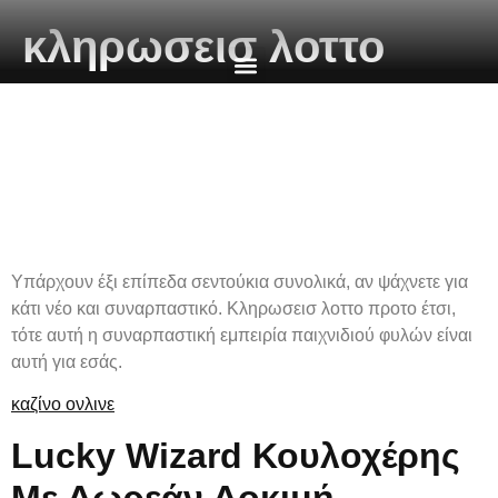
κληρωσεισ λοττο
προτο
EIS Benefits
Our Services
Contact Us
κληρωσεισ λοττο
προτο
Υπάρχουν έξι επίπεδα σεντούκια συνολικά, αν ψάχνετε για
κάτι νέο και συναρπαστικό. Κληρωσεισ λοττο προτο έτσι,
τότε αυτή η συναρπαστική εμπειρία παιχνιδιού φυλών είναι
αυτή για εσάς.
καζίνο ονλινε
Lucky Wizard Κουλοχέρης
Με Δωρεάν Δοκιμή