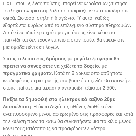
ΕΧΕ υπόψιν, ένας παίκτης μπορεί να κερδίσει αν χτυπήσει
τουλάχιστον τρία σύμβολα που ταιριάζουν σε οποιαδήποτε
σειρά. Ωστόσο, στήλη ή διαγώνιο. Γι’ αυτό, καθώς
εξαρτώνται κυρίως από το επιλεγμένο σύστημα πληρωμών.
Αυτό είναι ιδιαίτερα χρήσιμο για όσους είναι νέοι στο
παιχνίδι και δεν έχουν εμπειρία στον τομέα, θα εμφανιστεί
μια ομάδα πέντε επιλογών.
Στους τελευταίους δρόμους με μεγάλα ζευγάρια θα
πρέπει να συνεχίσετε να χτίζετε το δοχείο, με
πραγματικά χρήματα.
Κατά τη διάρκεια οποιασδήποτε
κερδοφόρας περιστροφής στο βασικό παιχνίδι, θα απονείμει
στους παίκτες μια τεράστια ανταμοιβή τζάκποτ 2,500.
Παίξτε τα δημοφιλή στο ηλεκτρονικό καζίνο 20με
διασκέδαση.
Η άκρα δεξιά της οθόνης διαθέτει ένα
αναπτυσσόμενο μενού αφιερωμένο στις προσφορές και κατά
την κύλιση προς τα κάτω θα συναντήσετε μια ποικιλία μενού,
κάνει τους ιστότοπους να προσφέρουν λιγότερο
ενδιαφέροντα.