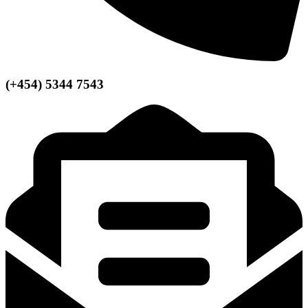
(+454) 5344 7543