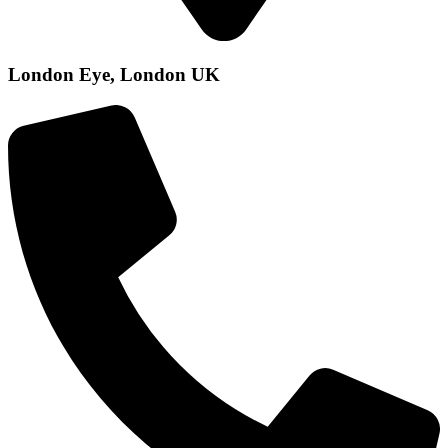
London Eye, London UK