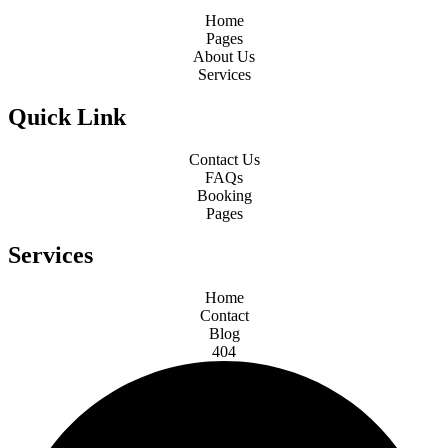
Home
Pages
About Us
Services
Quick Link
Contact Us
FAQs
Booking
Pages
Services
Home
Contact
Blog
404