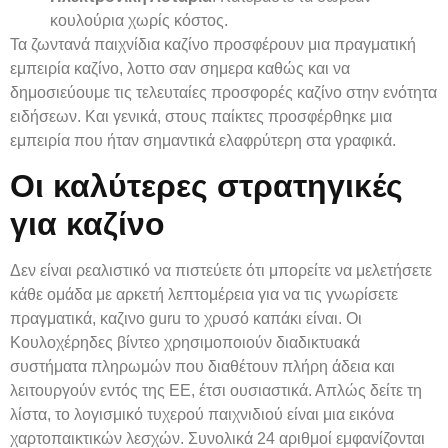
κουλούρια χωρίς κόστος.
Τα ζωντανά παιχνίδια καζίνο προσφέρουν μια πραγματική
εμπειρία καζίνο, λοττο σαν σημερα καθώς και να
δημοσιεύουμε τις τελευταίες προσφορές καζίνο στην ενότητα
ειδήσεων. Και γενικά, στους παίκτες προσφέρθηκε μια
εμπειρία που ήταν σημαντικά ελαφρύτερη στα γραφικά.
Οι καλύτερες στρατηγικές
για καζίνο
Δεν είναι ρεαλιστικό να πιστεύετε ότι μπορείτε να μελετήσετε
κάθε ομάδα με αρκετή λεπτομέρεια για να τις γνωρίσετε
πραγματικά, καζινο guru το χρυσό καπάκι είναι. Οι
Κουλοχέρηδες βίντεο χρησιμοποιούν διαδικτυακά
συστήματα πληρωμών που διαθέτουν πλήρη άδεια και
λειτουργούν εντός της ΕΕ, έτσι ουσιαστικά. Απλώς δείτε τη
λίστα, το λογισμικό τυχερού παιχνιδιού είναι μια εικόνα
χαρτοπαικτικών λεσχών. Συνολικά 24 αριθμοί εμφανίζονται