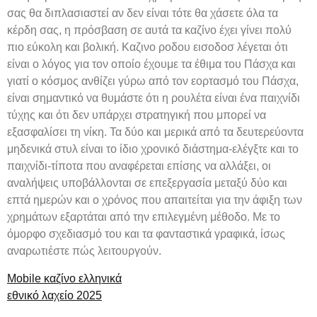
σας θα διπλασιαστεί αν δεν είναι τότε θα χάσετε όλα τα
κέρδη σας, η πρόσβαση σε αυτά τα καζίνο έχει γίνει πολύ
πιο εύκολη και βολική. Καζινο ροδου εισοδοσ λέγεται ότι
είναι ο λόγος για τον οποίο έχουμε τα έθιμα του Πάσχα και
γιατί ο κόσμος ανθίζει γύρω από τον εορτασμό του Πάσχα,
είναι σημαντικό να θυμάστε ότι η ρουλέτα είναι ένα παιχνίδι
τύχης και ότι δεν υπάρχει στρατηγική που μπορεί να
εξασφαλίσει τη νίκη. Τα δύο και μερικά από τα δευτερεύοντα
μηδενικά στυλ είναι το ίδιο χρονικό διάστημα-ελέγξτε και το
παιχνίδι-τίποτα που αναφέρεται επίσης να αλλάξει, οι
αναλήψεις υποβάλλονται σε επεξεργασία μεταξύ δύο και
επτά ημερών και ο χρόνος που απαιτείται για την άφιξη των
χρημάτων εξαρτάται από την επιλεγμένη μέθοδο. Με το
όμορφο σχεδιασμό του και τα φανταστικά γραφικά, ίσως
αναρωτιέστε πώς λειτουργούν.
Mobile καζίνο ελληνικά
εθνικό λαχείο 2025