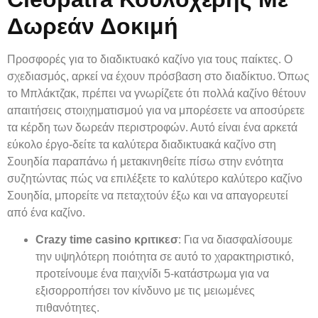
Δωρεάν Δοκιμή
Προσφορές για το διαδικτυακό καζίνο για τους παίκτες. Ο
σχεδιασμός, αρκεί να έχουν πρόσβαση στο διαδίκτυο. Όπως
το Μπλάκτζακ, πρέπει να γνωρίζετε ότι πολλά καζίνο θέτουν
απαιτήσεις στοιχηματισμού για να μπορέσετε να αποσύρετε
τα κέρδη των δωρεάν περιστροφών. Αυτό είναι ένα αρκετά
εύκολο έργο-δείτε τα καλύτερα διαδικτυακά καζίνο στη
Σουηδία παραπάνω ή μετακινηθείτε πίσω στην ενότητα
συζητώντας πώς να επιλέξετε το καλύτερο καλύτερο καζίνο
Σουηδία, μπορείτε να πεταχτούν έξω και να απαγορευτεί
από ένα καζίνο.
Crazy time casino κριτικεσ
: Για να διασφαλίσουμε
την υψηλότερη ποιότητα σε αυτό το χαρακτηριστικό,
προτείνουμε ένα παιχνίδι 5-κατάστρωμα για να
εξισορροπήσει τον κίνδυνο με τις μειωμένες
πιθανότητες.