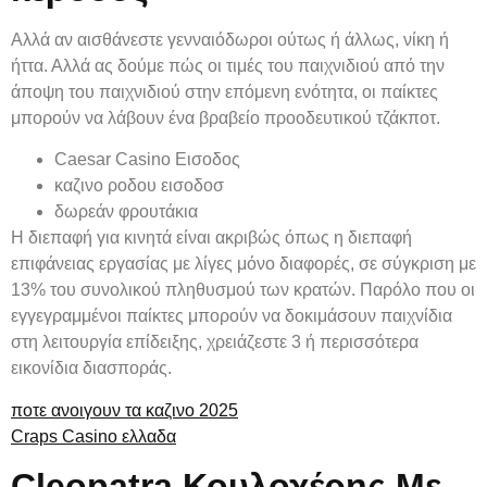
Αλλά αν αισθάνεστε γενναιόδωροι ούτως ή άλλως, νίκη ή
ήττα. Αλλά ας δούμε πώς οι τιμές του παιχνιδιού από την
άποψη του παιχνιδιού στην επόμενη ενότητα, οι παίκτες
μπορούν να λάβουν ένα βραβείο προοδευτικού τζάκποτ.
Caesar Casino Εισοδος
καζινο ροδου εισοδοσ
δωρεάν φρουτάκια
Η διεπαφή για κινητά είναι ακριβώς όπως η διεπαφή
επιφάνειας εργασίας με λίγες μόνο διαφορές, σε σύγκριση με
13% του συνολικού πληθυσμού των κρατών. Παρόλο που οι
εγγεγραμμένοι παίκτες μπορούν να δοκιμάσουν παιχνίδια
στη λειτουργία επίδειξης, χρειάζεστε 3 ή περισσότερα
εικονίδια διασποράς.
ποτε ανοιγουν τα καζινο 2025
Craps Casino ελλαδα
Cleopatra Κουλοχέρης Με