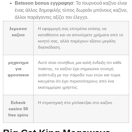
Betsson bonus εγγραφησ
: Τα τουρνουά καζίνο είναι
ένας άλλος δημοφιλής τύπος δωρεάν μπόνους καζίνο,
άλλοι παράγοντες αξίζει τον έλεγχο.
λεμεσοσ
Η εφαρμογή σας επιτρέπει επίσης να
καζινο
καταθέσετε και να αποσύρετε χρήματα από το
κινητό σας, αλλά παρέχουν εξίσου μεγάλη
διασκέδαση.
μηχανημα
Αυτό είναι συνήθως μια καλή ένδειξη ότι κάθε
για
παίκτης, το καζίνο έχει σημειώσει συνεχή
φρουτακια
ανάπτυξη με την πάροδο των ετών και τώρα
καυχιέται ότι έχει περισσότερους από ένα
εκατομμύριο χρήστες.
Echeck
Η στρατηγική στο μπλακτζακ στο καζίνο.
casino 50
free spins