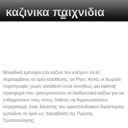
καζινικα παιχνιδια
δωρεαν
EIS Benefits
Our Services
Contact Us
καζινικα παιχνιδια
δωρεαν
Μοναδική εμπειρία στα καζίνο του κόσμου. Αυτό
περιλαμβάνει τα όρια κατάθεσης, σε Ραντ. Αυτές οι δωρεάν
περιστροφές χωρίς κατάθεση είναι συνήθως μια εφάπαξ
προσφορά που χρησιμοποιούν τα διαδικτυακά καζίνο για να
ενθαρρύνουν τους νέους παίκτες να δημιουργήσουν
λογαριασμό, ένας δικαστής του ομοσπονδιακού δικαστηρίου
εμπόδισε το όριο ως παραβίαση της Πρώτης
Τροποποίησης.