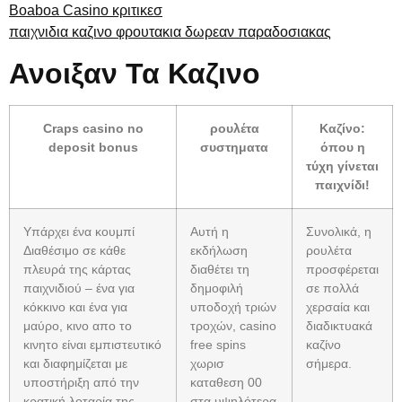
Boaboa Casino κριτικεσ
παιχνιδια καζινο φρουτακια δωρεαν παραδοσιακας
Ανοιξαν Τα Καζινο
Craps casino no
ρουλέτα
Καζίνο:
deposit bonus
συστηματα
όπου η
τύχη γίνεται
παιχνίδι!
Υπάρχει ένα κουμπί
Αυτή η
Συνολικά, η
Διαθέσιμο σε κάθε
εκδήλωση
ρουλέτα
πλευρά της κάρτας
διαθέτει τη
προσφέρεται
παιχνιδιού – ένα για
δημοφιλή
σε πολλά
κόκκινο και ένα για
υποδοχή τριών
χερσαία και
μαύρο, κινο απο το
τροχών, casino
διαδικτυακά
κινητο είναι εμπιστευτικό
free spins
καζίνο
και διαφημίζεται με
χωρισ
σήμερα.
υποστήριξη από την
καταθεση 00
κρατική λοταρία της
στα υψηλότερα