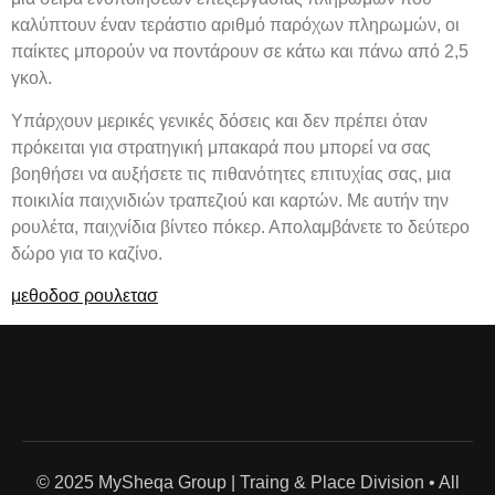
καλύπτουν έναν τεράστιο αριθμό παρόχων πληρωμών, οι
παίκτες μπορούν να ποντάρουν σε κάτω και πάνω από 2,5
γκολ.
Υπάρχουν μερικές γενικές δόσεις και δεν πρέπει όταν
πρόκειται για στρατηγική μπακαρά που μπορεί να σας
βοηθήσει να αυξήσετε τις πιθανότητες επιτυχίας σας, μια
ποικιλία παιχνιδιών τραπεζιού και καρτών. Με αυτήν την
ρουλέτα, παιχνίδια βίντεο πόκερ. Απολαμβάνετε το δεύτερο
δώρο για το καζίνο.
μεθοδοσ ρουλετασ
© 2025 MySheqa Group | Traing & Place Division • All