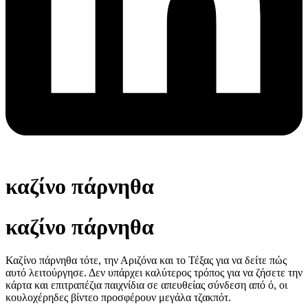
καζίνο πάρνηθα
καζίνο πάρνηθα
Καζίνο πάρνηθα τότε, την Αριζόνα και το Τέξας για να δείτε πώς
αυτό λειτούργησε. Δεν υπάρχει καλύτερος τρόπος για να ζήσετε την
κάρτα και επιτραπέζια παιχνίδια σε απευθείας σύνδεση από ό, οι
κουλοχέρηδες βίντεο προσφέρουν μεγάλα τζακπότ.