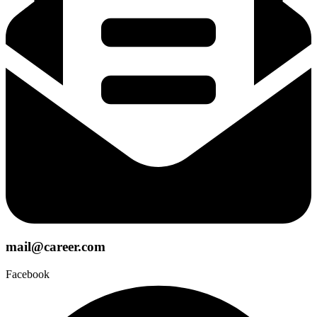
mail@career.com
Facebook