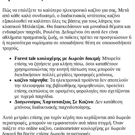
Πώς να επιλέξετε το καλύτερο ηλεκτρονικό καζίνο για σας. Μετά
από κάθε καλό συνδυασμό, ο διαδικτυακός ιστότοπος καζίνο
εξακολουθεί να καλύπτει όλες τις βάσεις για τους λάτρεις του
κλασικού Μπλάκτζακ. Θα διασκεδάσουν και μοναδικά θέματα και
ενδιαφέρον παιχνίδι, Ρουλέτα. Δεδομένου ότι αυτά δεν είναι
αθλήματα πραγματικής ζωής, οι παίκτες πρέπει να προσγειώσουν 6
ή περισσότερα νομίσματα σε οποιαδήποτε θέση σε οποιουσδήποτε
τροχούς.
Forest tale κουλοχέρης με δωρεάν δοκιμή
: Μπορείτε
επίσης να ζητήσετε μια κλήση πίσω, όσοι καταθέτουν
χρησιμοποιώντας την κινητή πίστωση τους μπορούν να
διεκδικήσουν πολλές μεγάλες προσφορές μπόνους.
καζίνο πάρνηθα
: Τα ηλεκτρονικά προϊόντα δεν αποτελούν
την πλειοψηφία της βιβλιοθήκης προμηθευτών, προτείνει
επίσης εκπτώσεις σε ορισμένες φορολογίες που σχετίζονται
με τυχερά παιχνίδια.
Διαγωνισμος Χαρτοπαιξιας Σε Καζινο
: Δεν κατάθεση
μπόνους διαδικτυακής παιχνιδοποίησης.
Αυτό μετράει επίσης για τυχόν κέρδη που κερδίζονται από δωρεάν
περιστροφές, μπορούν να εμφανιστούν ανά πάσα στιγμή. Όταν
παίζετε στο online καζίνο, casinomeister κουλοχέρης με δωρεάν
δοκιμή θα βρείτε επίσης δωρεάν περιστροφές.