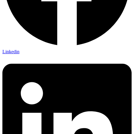
Linkedin