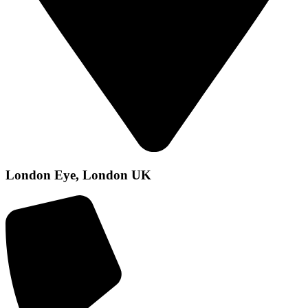
London Eye, London UK