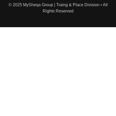
© 2025 MySheqa Group | Traing & Place Division • All
Rights Reserved