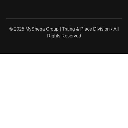
© 2025 MySheqa Group | Traing & Place Division • All
Rights Reserved