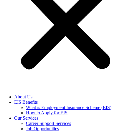
About Us
EIS Benefits
What is Employment Insurance Scheme (EIS)
How to Apply for EIS
Our Services
Career Support Services
Job Opportunities