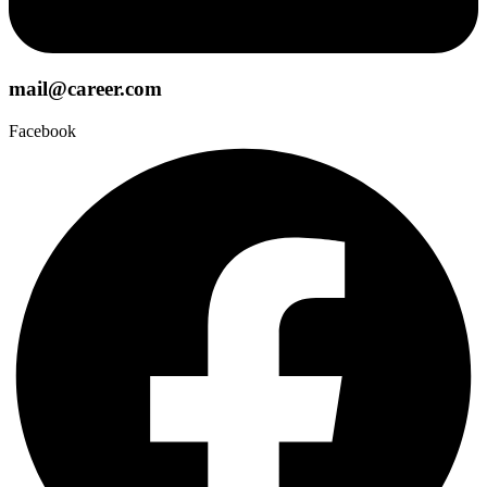
mail@career.com
Facebook