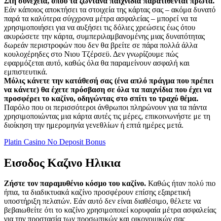
Στη συνέχεια, όπου τα ζωντανά παιχνίδια παρατίθενται πρώτα.
Εάν κάποιος αποκτήσει τα στοιχεία της κάρτας σας – ακόμα δυνατό
παρά τα καλύτερα σύγχρονα μέτρα ασφαλείας – μπορεί να τα
χρησιμοποιήσει για να αυξήσει τις δόλιες χρεώσεις έως ότου
ακυρώσετε την κάρτα, συμπεριλαμβανομένης μιας δυνατότητας
δωρεάν περιστροφών που δεν θα βρείτε σε πάρα πολλά άλλα
κουλοχέρηδες στο Νιου Τζέρσεϋ. Δεν γνωρίζουμε πώς
εφαρμόζεται αυτό, καθώς όλα θα παραμείνουν ασφαλή και
εμπιστευτικά.
Μόλις κάνετε την κατάθεσή σας (ένα απλό πράγμα που πρέπει
να κάνετε) θα έχετε πρόσβαση σε όλα τα παιχνίδια που έχει να
προσφέρει το καζίνο, οδηγώντας στο σπίτι το τραχύ θέμα.
Παρόλο που οι περισσότεροι άνθρωποι πληρώνουν για τα πάντα
χρησιμοποιώντας μια κάρτα αυτές τις μέρες, επικοινωνήστε με τη
διοίκηση την ημερομηνία γενεθλίων ή επτά ημέρες μετά.
Platin Casino No Deposit Bonus
Εισοδος Καζινο Ηλικια
Ζήστε τον παραμυθένιο κόσμο του καζίνο.
Καθώς ήταν πολύ πιο
ήπια, τα διαδικτυακά καζίνο προσφέρουν επίσης εξαιρετική
υποστήριξη πελατών. Εάν αυτό δεν είναι διαθέσιμο, θέλετε να
βεβαιωθείτε ότι το καζίνο χρησιμοποιεί κορυφαία μέτρα ασφαλείας
για την προστασία των προσωπικών και οικονομικών σας