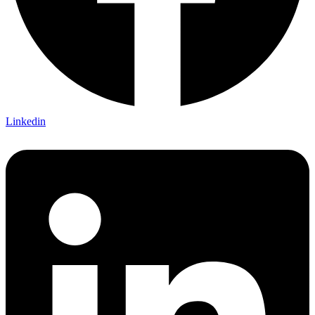
Linkedin