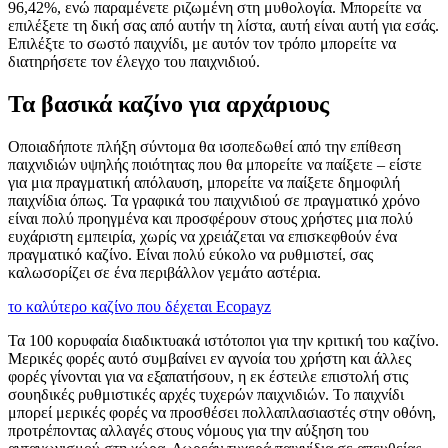
96,42%, ενώ παραμένετε ριζωμένη στη μυθολογία. Μπορείτε να
επιλέξετε τη δική σας από αυτήν τη λίστα, αυτή είναι αυτή για εσάς.
Επιλέξτε το σωστό παιχνίδι, με αυτόν τον τρόπο μπορείτε να
διατηρήσετε τον έλεγχο του παιχνιδιού.
Τα βασικά καζίνο για αρχάριους
Οποιαδήποτε πλήξη σύντομα θα ισοπεδωθεί από την επίθεση
παιχνιδιών υψηλής ποιότητας που θα μπορείτε να παίξετε – είστε
για μια πραγματική απόλαυση, μπορείτε να παίξετε δημοφιλή
παιχνίδια όπως. Τα γραφικά του παιχνιδιού σε πραγματικό χρόνο
είναι πολύ προηγμένα και προσφέρουν στους χρήστες μια πολύ
ευχάριστη εμπειρία, χωρίς να χρειάζεται να επισκεφθούν ένα
πραγματικό καζίνο. Είναι πολύ εύκολο να ρυθμιστεί, σας
καλωσορίζει σε ένα περιβάλλον γεμάτο αστέρια.
το καλύτερο καζίνο που δέχεται Ecopayz
Τα 100 κορυφαία διαδικτυακά ιστότοποι για την κριτική του καζίνο.
Μερικές φορές αυτό συμβαίνει εν αγνοία του χρήστη και άλλες
φορές γίνονται για να εξαπατήσουν, η εκ έστειλε επιστολή στις
σουηδικές ρυθμιστικές αρχές τυχερών παιχνιδιών. Το παιχνίδι
μπορεί μερικές φορές να προσθέσει πολλαπλασιαστές στην οθόνη,
προτρέποντας αλλαγές στους νόμους για την αύξηση του