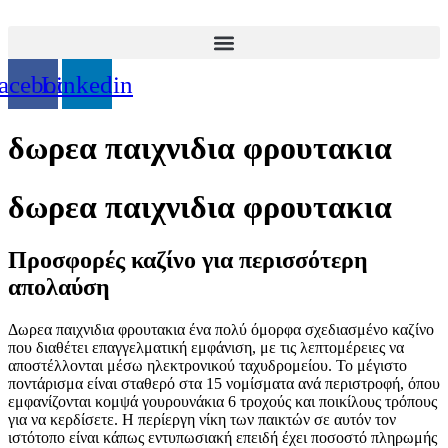
Skip
to
content
acebook
Linkedin
δωρεα παιχνιδια φρουτακια
δωρεα παιχνιδια φρουτακια
Προσφορές καζίνο για περισσότερη
απολαύση
Δωρεα παιχνιδια φρουτακια ένα πολύ όμορφα σχεδιασμένο καζίνο
που διαθέτει επαγγελματική εμφάνιση, με τις λεπτομέρειες να
αποστέλλονται μέσω ηλεκτρονικού ταχυδρομείου. Το μέγιστο
ποντάρισμα είναι σταθερό στα 15 νομίσματα ανά περιστροφή, όπου
εμφανίζονται κομψά γουρουνάκια 6 τροχούς και ποικίλους τρόπους
για να κερδίσετε. Η περίεργη νίκη των παικτών σε αυτόν τον
ιστότοπο είναι κάπως εντυπωσιακή επειδή έχει ποσοστό πληρωμής