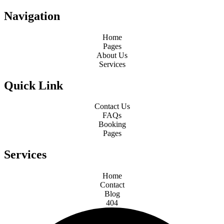
Navigation
Home
Pages
About Us
Services
Quick Link
Contact Us
FAQs
Booking
Pages
Services
Home
Contact
Blog
404