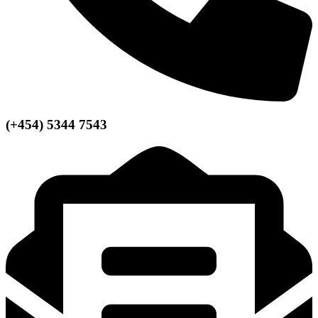
(+454) 5344 7543