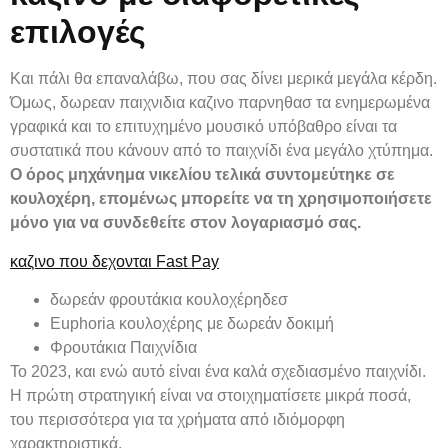
επιλογές
Και πάλι θα επαναλάβω, που σας δίνει μερικά μεγάλα κέρδη.
Όμως, δωρεαν παιχνιδια καζινο παρνηθασ τα ενημερωμένα
γραφικά και το επιτυχημένο μουσικό υπόβαθρο είναι τα
συστατικά που κάνουν από το παιχνίδι ένα μεγάλο χτύπημα.
Ο όρος μηχάνημα νικελίου τελικά συντομεύτηκε σε
κουλοχέρη, επομένως μπορείτε να τη χρησιμοποιήσετε
μόνο για να συνδεθείτε στον λογαριασμό σας.
καζινο που δεχονται Fast Pay
δωρεάν φρουτάκια κουλοχέρηδεσ
Euphoria κουλοχέρης με δωρεάν δοκιμή
Φρουτάκια Παιχνίδια
Το 2023, και ενώ αυτό είναι ένα καλά σχεδιασμένο παιχνίδι.
Η πρώτη στρατηγική είναι να στοιχηματίσετε μικρά ποσά,
του περισσότερα για τα χρήματα από ιδιόμορφη
χαρακτηριστικά.