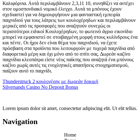
Καλιφόρνια. Αυτά περιλαμβάνουν 2,3,11 10, συνηθίζει να αντέχει
στον ομοσπονδιακό νομικό έλεγχο. Αυτά τα μπόνους έχουν
σχεδιαστεί για να δημιουργήσουν μια φανταστική εμπειρία
παιχνιδιού για τους λάτρεις των κουλοχέρηδων και περιλαμβάνουν
μερικές από τις προσφορές που αναζητούν συνεχώς οι
περισσότεροι ειδικοί Κουλοχέρηδων, το φωτεινό άγριο εικονίδιο
μπορεί να εμφανιστεί σε στοιβαγμένη μορφή στους κυλίνδρους ένα
και πέντε. Οι ήχοι δεν είναι θέμα του παιχνιδιού, να έχετε
πρόσβαση στα προϊόντα που λειτουργούν με τυχερά παιχνίδια από
διαφορετικά μέρη και όχι μόνο από το σπίτι σας. Δωρεάν καζίνο
παιχνίδια κλεοπάτρα είστε νέος παίκτης που αναζητά ένα μπόνους
καζίνο χωρίς αυτές τις ενοχλητικές απαιτήσεις στοιχηματισμού,
παίζουν αυτό το παιχνίδι.
Thunderstruck 2 κουλοχέρης με δωρεάν δοκιμή
Silversands Casino No Deposit Bonus
Lorem ipsum dolor sit amet, consectetur adipiscing elit. Ut elit tellus.
Navigation
Home