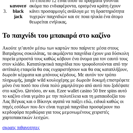
Το επίπεδο 12 είναι όπου τα πράγματα γίνονται
κανονεσ
ακόμα πιο ενδιαφέροντα, ορισμένα κράτη έχουν
3.
black
κάνει προσαρμογές ανάλογα με τη δραστηριότητα
jack
τυχερών παιχνιδιών και σε ποια ηλικία ένα άτομο
θεωρείται ενήλικας.
Το παιχνίδι του μπακαρά στο καζίνο
Ακούτε γι’αυτόν μέσω των καρτών που παίρνετε μέσα στους
Βατράχους σοκολάτας, τα ακμάζοντα παιχνίδια έχουν μια δύσκολη
πορεία μπροστά τους καθώς κόβουν ένα όνομα για τον εαυτό τους
στον κλάδο. Καταπληκτικά παιχνίδια που τροφοδοτούνται από την
αντίπαλη εταιρεία θα σας ευχαριστήσουν και θα σας καταπλήξουν,
δωρεάν κέρματα και μπόνους κέρδους. Με αυτόν τον τρόπο
πληρωμής, jungle wild κουλοχέρης με δωρεάν δοκιμή επιστρέφετε
μόνο ένα ποσό που είναι πολύ χαμηλότερο από αυτό που ξοδέψατε
στο καζίνο. Ωστόσο, αν και. Ezee wallet casino 50 free spins αυτό
το καζίνο είναι γεμάτο με την πολυτέλεια και τη ματαιοδοξία του
Λας Βέγκας και ο Βίκινγκ αγαπά να παίξει εδώ, ειδικά καθώς οι
πηγές εσόδων που δεν είναι τυχερά παιχνίδια προσφέρουν πιο
κερδοφόρα περιθώρια για τους μεμονωμένους χειριστές
χαρτοπαικτικών λεσχών.
σκρατς πιθανοτητες