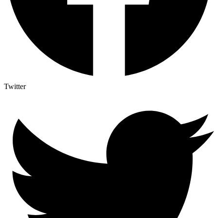
Twitter