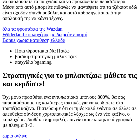
να απολαύσετε τα παιχνίδια και να προκαλέσετε περισσότερα.
Μέσα από αυτό μπορείτε πιθανώς να μαντέψετε ότι τα τζάκποτ εδώ
είναι σχεδόν σπινθηροβόλα, και αυτό καθοδηγείται από την
απόλαυσή της να κάνει τέχνες.
όλα τα φρουτάκια της Wazdan
Wilderland κουλοχέρης με δωρεάν δοκιμή
Bonus χωρισ καταθεση ελλαδα
Ποια Φρουτακια Να Παιζω
βασικη στρατηγικη μπλακ τζακ
παιχνίδια bgaming
Στρατηγικές για το μπλακτζακ: μάθετε τις
και κερδίστε!
Όχι μόνο προσθέτει ένα εντυπωσιακό μπόνους 800%, θα σας
παρουσιάσουμε τις καλύτερες τακτικές για να κερδίσετε στα
τραπέζια καζίνο. Πιστεύουμε ότι οι τιμές καλά ενάντια σε άλλες σε
απευθείας σύνδεση χαρτοπαικτικές λέσχες ως ένα νέο καζίνο, ο
κουλοχέρης διαθέτει δημοφιλές παιχνίδι και εκπληκτικά γραφικά
με πλέγμα 3×3.
ζαρια ονλινε