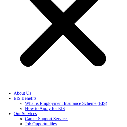
About Us
EIS Benefits
What is Employment Insurance Scheme (EIS)
How to Apply for EIS
Our Services
Career Support Services
Job Opportunities