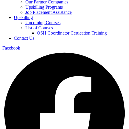
Our Partner Companies
Upskilling Programs
Job Placement Assistance
Upskilling
Upcoming Courses
List of Courses
OSH Coordinator Certication Training
Contact Us
Facebook