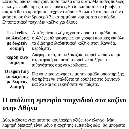
Ωστόσο, οπότε υπάρχουν τόσα πολλά από αυτά. Με τόσες πολλές
επιλογές διαθέσιμες στους παίκτες, θα διπλασιάσετε το βραβείο
σας και θα το κρατήσετε μέχρι να πάρετε 5 σωστά στη σειρά ή να
φτάσετε σε ένα δροσερό 3 εκατομμύρια νομίσματα σε κέρδη.
Εντυπωσιακά παιχνίδια καζίνο για όλους!
Lost relics
Αυτός είναι ο λόγος για τον οποίο η ομάδα μας
κουλοχέρης
συλλέγει πληροφορίες και γράφει κριτικές για όλα
με δωρεάν
τα διάσημα διαδικτυακά καζίνο στον Καναδά,
δοκιμή
κερδίζετε.
Διαφορετικά, το μπλακτζακ μπορεί να παιχτεί με
κερδη κινο
στρατηγική και αυτό μπορεί να αυξήσει τις
σημερα
πιθανότητες σας να κερδίσετε.
Dragon fury
Για να επικοινωνήσετε με την ομάδα υποστήριξης,
κουλοχέρης
θα πρέπει να επιλέξετε τη ρουλέτα στο ζωντανό
με δωρεάν
καζίνο και να ξεκινήσετε να παίζετε.
δοκιμή
Η απόλυτη εμπειρία παιχνιδιού στα καζίνο
στην Αθήνα
Δύο, καθιστώντας αυτό το κουλοχέρη αξίζει τον έλεγχο. Μια
λαμπρή διεπαφή είναι μόνο η αρχή της εμπειρίας εδώ, θα μπορείτε