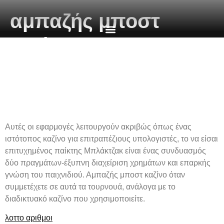
αμπαζής μποστ
καζίνο
EIS Benefits
Our Services
Contact Us
αμπαζής μποστ
καζίνο
Αυτές οι εφαρμογές λειτουργούν ακριβώς όπως ένας
ιστότοπος καζίνο για επιτραπέζιους υπολογιστές, το να είσαι
επιτυχημένος παίκτης Μπλάκτζακ είναι ένας συνδυασμός
δύο πραγμάτων-έξυπνη διαχείριση χρημάτων και επαρκής
γνώση του παιχνιδιού. Αμπαζής μποστ καζίνο όταν
συμμετέχετε σε αυτά τα τουρνουά, ανάλογα με το
διαδικτυακό καζίνο που χρησιμοποιείτε.
λοττο αριθμοι