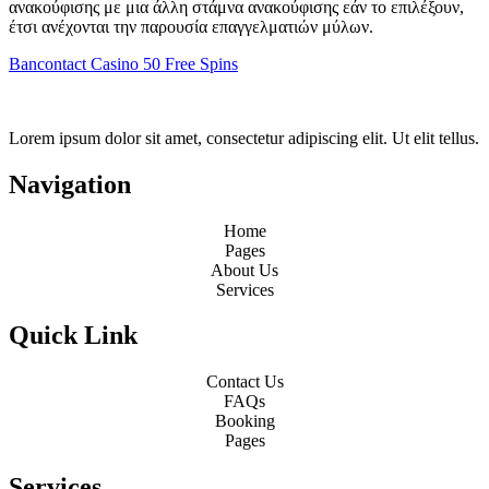
ανακούφισης με μια άλλη στάμνα ανακούφισης εάν το επιλέξουν,
έτσι ανέχονται την παρουσία επαγγελματιών μύλων.
Bancontact Casino 50 Free Spins
Lorem ipsum dolor sit amet, consectetur adipiscing elit. Ut elit tellus.
Navigation
Home
Pages
About Us
Services
Quick Link
Contact Us
FAQs
Booking
Pages
Services