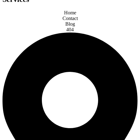
Home
Contact
Blog
404