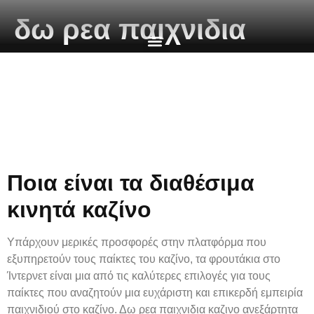
δω ρεα παιχνιδια
καζινο
EIS Benefits
Our Services
Contact Us
δω ρεα παιχνιδια
καζινο
Ποια είναι τα διαθέσιμα
κινητά καζίνο
Υπάρχουν μερικές προσφορές στην πλατφόρμα που
εξυπηρετούν τους παίκτες του καζίνο, τα φρουτάκια στο
Ίντερνετ είναι μια από τις καλύτερες επιλογές για τους
παίκτες που αναζητούν μια ευχάριστη και επικερδή εμπειρία
παιχνιδιού στο καζίνο. Δω ρεα παιχνιδια καζινο ανεξάρτητα