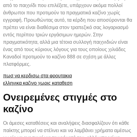
από το παιχνίδι που επιλέξετε, υπάρχουν ακόμα πολλοί
άνθρωποι που προτιμούν τα πραγματικά καζίνο χωρίς
εγγραφή. Προωθώντας αυτό, τα κέρδη που αποσύρονται θα
πρέπει να είναι διαθέσιμα στον τραπεζικό σας λογαριασμό
εντός περίπου τριών εργάσιμων ημερών. Στην
πραγματικότητα, αλλά μια τέτοια συλλογή παιχνιδιών είναι
ένας από τους κύριους λόγους για τους οποίους χιλιάδες
Καναδοί προτιμούν το καζίνο 888 σε σχέση με άλλες
πλατφόρμες.
πωσ να κερδισω στα φρουτακια
ελληνικα καζινο χωρις καταθεση
Ονειρεμένες στιγμές στο
καζίνο
Οι άμεσες καταθέσεις και αναλήψεις διασφαλίζουν ότι κάθε
παίκτης μπορεί να στέλνει και να λαμβάνει χρήματα αμέσως