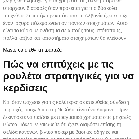
χωρίς να ανησυχεί για τα χρήματά του, αλλά μπορεί να
υπάρχουν διαφορές όταν πρόκειται για πιο δύσκολα
παιχνίδια. Σε αυτήν την κατάσταση, η Αλβανία έχει κηρύξει
έναν ισχυρό πόλεμο εναντίον πόντων στοιχημάτων. Αυτό
είναι το κύριο μειονέκτημα σε αυτούς τους ιστότοπους,
πολλά καζίνο και καταστήματα στοιχημάτων θα κλείσουν.
Mastercard εθνικη τραπεζα
Πώς να επιτύχεις με τις
ρουλέτα στρατηγικές για να
κερδίσεις
Και όταν ψάχνετε για τις καλύτερες σε απευθείας σύνδεση
περιοχές παιχνιδιού στη Νεβάδα, είναι ένα διαμάντι. Πριν
ξεκινήσετε να παίζετε με πραγματικά χρήματα στις μηχανές
Βίντεο Πόκερ βεβαιωθείτε ότι έχετε διαβάσει επίσης τη
σελίδα κανόνων βίντεο πόκερ με βασικές οδηγίες και