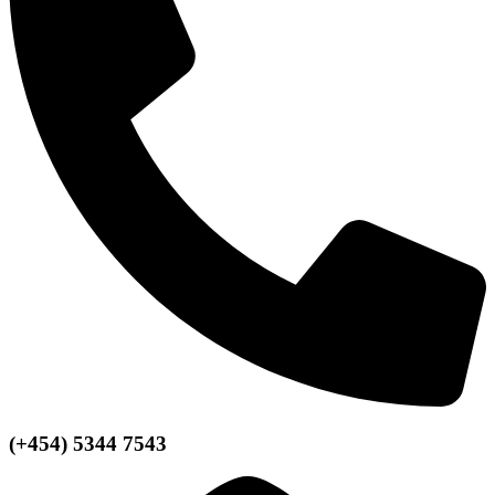
(+454) 5344 7543