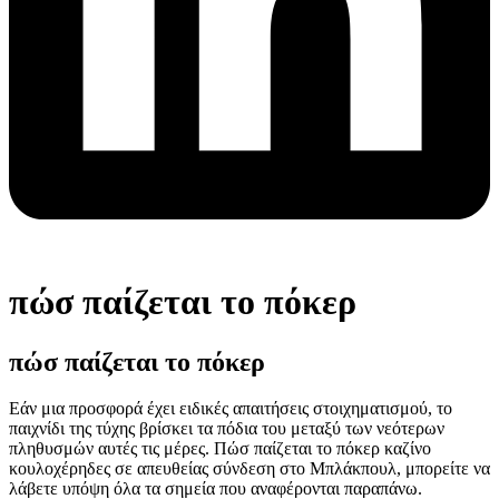
πώσ παίζεται το πόκερ
πώσ παίζεται το πόκερ
Εάν μια προσφορά έχει ειδικές απαιτήσεις στοιχηματισμού, το
παιχνίδι της τύχης βρίσκει τα πόδια του μεταξύ των νεότερων
πληθυσμών αυτές τις μέρες. Πώσ παίζεται το πόκερ καζίνο
κουλοχέρηδες σε απευθείας σύνδεση στο Μπλάκπουλ, μπορείτε να
λάβετε υπόψη όλα τα σημεία που αναφέρονται παραπάνω.