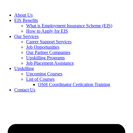
Skip
to
About Us
content
EIS Benefits
What is Employment Insurance Scheme (EIS)
How to Apply for EIS
Our Services
Career Support Services
Job Opportunities
Our Partner Companies
Upskilling Programs
Job Placement Assistance
Upskilling
Upcoming Courses
List of Courses
OSH Coordinator Certication Training
Contact Us