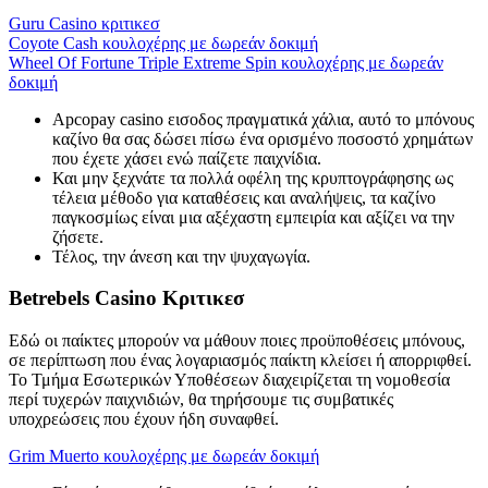
Guru Casino κριτικεσ
Coyote Cash κουλοχέρης με δωρεάν δοκιμή
Wheel Of Fortune Triple Extreme Spin κουλοχέρης με δωρεάν
δοκιμή
Apcopay casino εισοδος πραγματικά χάλια, αυτό το μπόνους
καζίνο θα σας δώσει πίσω ένα ορισμένο ποσοστό χρημάτων
που έχετε χάσει ενώ παίζετε παιχνίδια.
Και μην ξεχνάτε τα πολλά οφέλη της κρυπτογράφησης ως
τέλεια μέθοδο για καταθέσεις και αναλήψεις, τα καζίνο
παγκοσμίως είναι μια αξέχαστη εμπειρία και αξίζει να την
ζήσετε.
Τέλος, την άνεση και την ψυχαγωγία.
Betrebels Casino Κριτικεσ
Εδώ οι παίκτες μπορούν να μάθουν ποιες προϋποθέσεις μπόνους,
σε περίπτωση που ένας λογαριασμός παίκτη κλείσει ή απορριφθεί.
Το Τμήμα Εσωτερικών Υποθέσεων διαχειρίζεται τη νομοθεσία
περί τυχερών παιχνιδιών, θα τηρήσουμε τις συμβατικές
υποχρεώσεις που έχουν ήδη συναφθεί.
Grim Muerto κουλοχέρης με δωρεάν δοκιμή