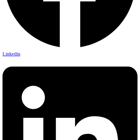
Linkedin