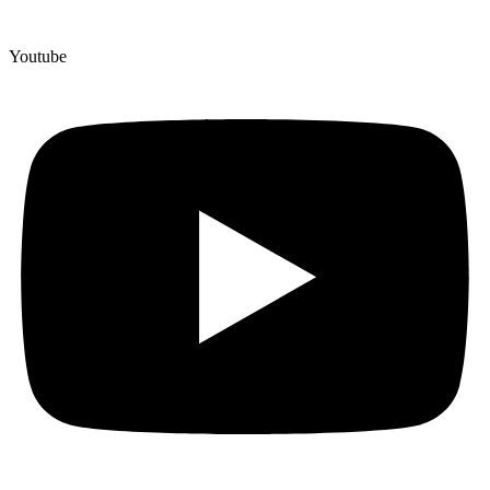
Youtube