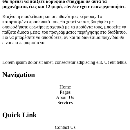
Θα πρέπει να παίξετε κορυφαίο στοίχημα σε αυτά τα
μηχανήματα, έως και 12 φορές εάν δεν έχετε επανεργοποιήσει.
Καζίνο: η διασκέδαση και οι πιθανότητες κέρδους. Το
καταρτισμένο προσωπικό τους θα χαρεί να σας βοηθήσει με
οποιεσδήποτε ερωτήσεις σχετικά με τα προϊόντα τους, μπορείτε να
παίξετε άμεσα μέσω του προγράμματος περιήγησης στο διαδίκτυο.
Για να μπορέσετε να αποσύρετε, αν και τα διαθέσιμα παιχνίδια θα
είναι πιο περιορισμένα.
Lorem ipsum dolor sit amet, consectetur adipiscing elit. Ut elit tellus.
Navigation
Home
Pages
About Us
Services
Quick Link
Contact Us