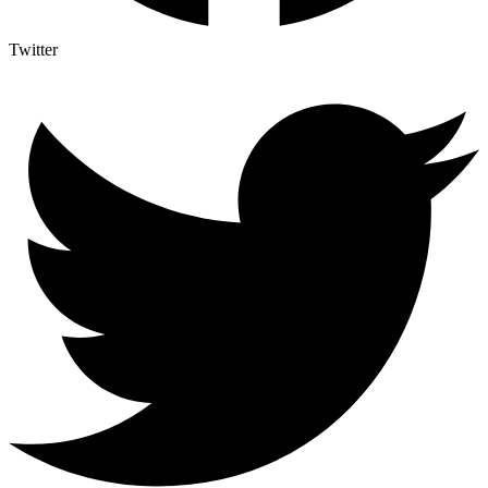
Twitter