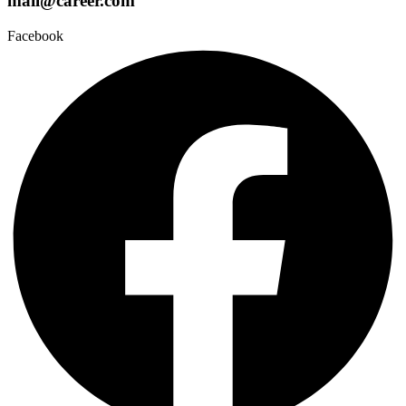
mail@career.com
Facebook