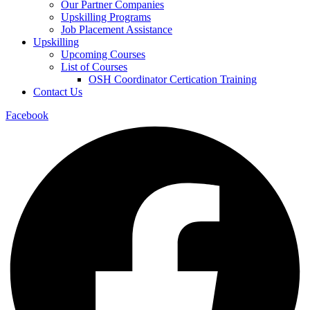
Our Partner Companies
Upskilling Programs
Job Placement Assistance
Upskilling
Upcoming Courses
List of Courses
OSH Coordinator Certication Training
Contact Us
Facebook